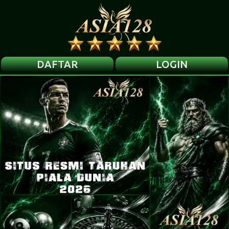
DAFTAR
LOGIN