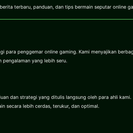
berita terbaru, panduan, dan tips bermain seputar online g
agi para penggemar online gaming. Kami menyajikan berbag
pengalaman yang lebih seru.
n dan strategi yang ditulis langsung oleh para ahli kami
n secara lebih cerdas, terukur, dan optimal.