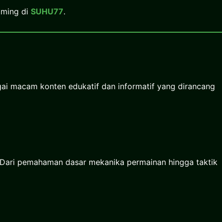
aming di
SUHU77
.
ai macam konten edukatif dan informatif yang dirancang
. Dari pemahaman dasar mekanika permainan hingga taktik