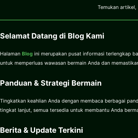
Temukan artikel, 
Selamat Datang di Blog Kami
Halaman
Blog
ini merupakan pusat informasi terlengkap b
untuk memperluas wawasan bermain Anda dan memastikan 
Panduan & Strategi Bermain
Tingkatkan keahlian Anda dengan membaca berbagai pandua
tingkat lanjut, semua tersedia untuk membantu Anda bermai
Berita & Update Terkini