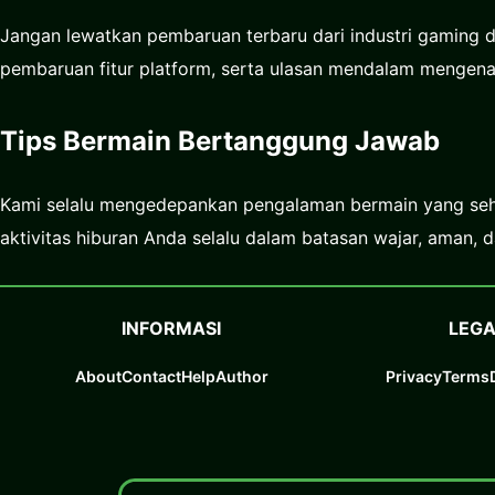
Jangan lewatkan pembaruan terbaru dari industri gaming digi
pembaruan fitur platform, serta ulasan mendalam mengenai
Tips Bermain Bertanggung Jawab
Kami selalu mengedepankan pengalaman bermain yang seha
aktivitas hiburan Anda selalu dalam batasan wajar, aman, d
INFORMASI
LEGA
About
Contact
Help
Author
Privacy
Terms